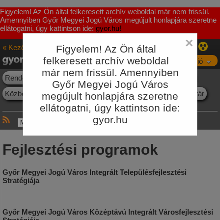
Figyelem! Az Ön által felkeresett archív weboldal már nem frissül.
Amennyiben Győr Megyei Jogú Város megújult honlapjára szeretne
ellátogatni, úgy kattintson ide:
gyor.hu!
×
« Kezőoldal
Figyelem! Az Ön által
Innováció
felkeresett archív weboldal
Navigáció
már nem frissül. Amennyiben
Rendezési Terv
Projektek
Fejlesztési programok
KKT
Győr Megyei Jogú Város
Közbeszerzések
Környezetvédelem
E-ügyintézés
Jogtár
megújult honlapjára szeretne
ellátogatni, úgy kattintson ide:
gyor.hu
Fejlesztési programok
Győr Megyei Jogú Város Integrált Településfejlesztési
Stratégiája
Győr Megyei Jogú Város Középtávú Integrált Városfejlesztési