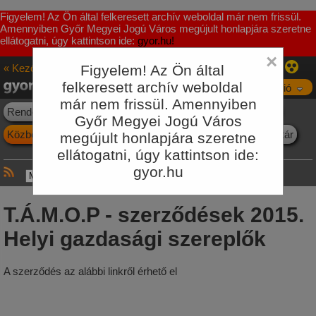
Figyelem! Az Ön által felkeresett archív weboldal már nem frissül.
Amennyiben Győr Megyei Jogú Város megújult honlapjára szeretne
ellátogatni, úgy kattintson ide:
gyor.hu!
×
« Kezőoldal
Figyelem! Az Ön által
Innováció
felkeresett archív weboldal
Navigáció
már nem frissül. Amennyiben
Rendezési Terv
Projektek
Fejlesztési programok
KKT
Győr Megyei Jogú Város
Közbeszerzések
Környezetvédelem
E-ügyintézés
Jogtár
megújult honlapjára szeretne
ellátogatni, úgy kattintson ide:
gyor.hu
T.Á.M.O.P - szerződések 2015.
Helyi gazdasági szereplők
A szerződés az alábbi
linkről érhető el