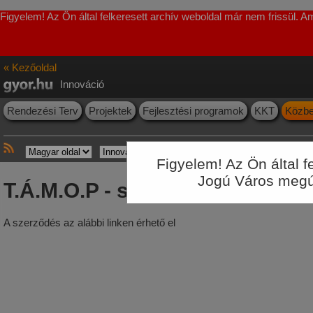
Figyelem! Az Ön által felkeresett archív weboldal már nem frissül. 
« Kezőoldal
Innováció
Rendezési Terv
Projektek
Fejlesztési programok
KKT
Közbe
Figyelem! Az Ön által 
Jogú Város megúju
T.Á.M.O.P - szerződések 2015
A szerződés az alábbi
linken érhető el