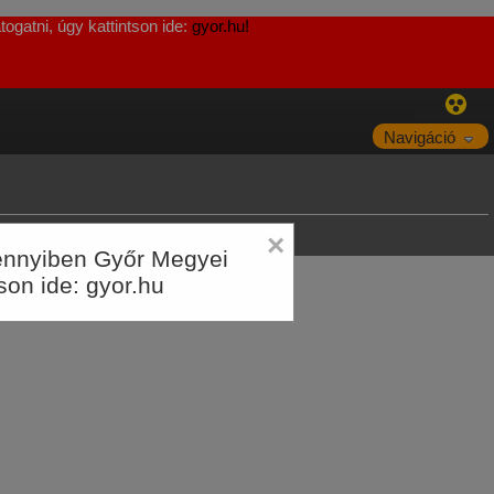
ogatni, úgy kattintson ide:
gyor.hu!
Navigáció
×
Amennyiben Győr Megyei
tson ide:
gyor.hu