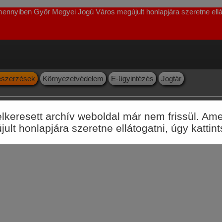
Amennyiben Győr Megyei Jogú Város megújult honlapjára szeretne ellát
szerzések
Környezetvédelem
E-ügyintézés
Jogtár
felkeresett archív weboldal már nem frissül. 
lt honlapjára szeretne ellátogatni, úgy kattin
. Tudásmenedzsment