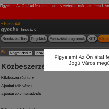
Figyelem! Az Ön által felkeresett archív weboldal már nem frissül. 
« Kezőoldal
Innováció
Rendezési Terv
Projektek
Fejlesztési programok
KKT
Közbe
Figyelem! Az Ön által 
Jogú Város megúju
Közbeszerzések
Közbeszerzési terv
Ajánlati felhívások
Ajánlati dokumentációk