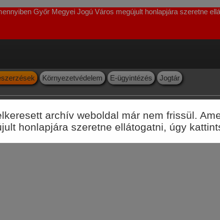
Amennyiben Győr Megyei Jogú Város megújult honlapjára szeretne ellát
szerzések
Környezetvédelem
E-ügyintézés
Jogtár
felkeresett archív weboldal már nem frissül. 
lt honlapjára szeretne ellátogatni, úgy kattin