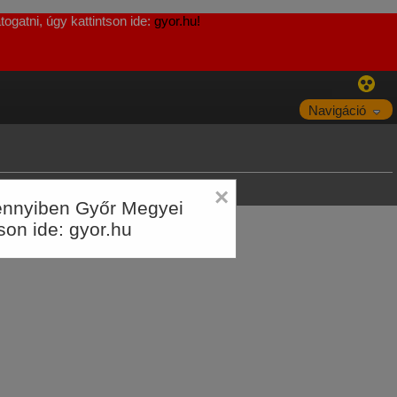
ogatni, úgy kattintson ide:
gyor.hu!
Navigáció
×
Amennyiben Győr Megyei
tson ide:
gyor.hu