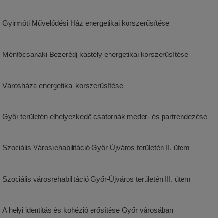
Gyirmóti Művelődési Ház energetikai korszerűsítése
Ménfőcsanaki Bezerédj kastély energetikai korszerűsítése
Városháza energetikai korszerűsítése
Győr területén elhelyezkedő csatornák meder- és partrendezése
Szociális Városrehabilitáció Győr-Újváros területén II. ütem
Szociális városrehabilitáció Győr-Újváros területén III. ütem
A helyi identitás és kohézió erősítése Győr városában