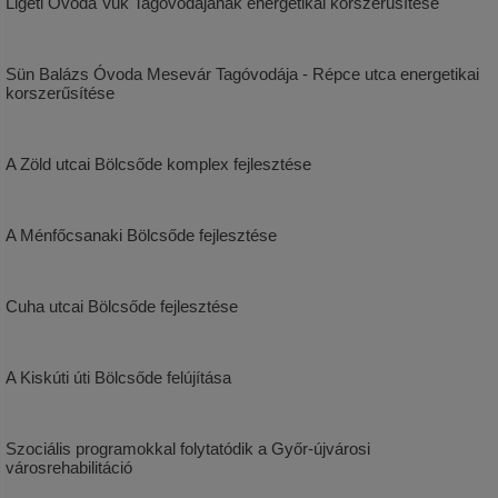
Ligeti Óvoda Vuk Tagóvodájának energetikai korszerűsítése
Sün Balázs Óvoda Mesevár Tagóvodája - Répce utca energetikai
korszerűsítése
A Zöld utcai Bölcsőde komplex fejlesztése
A Ménfőcsanaki Bölcsőde fejlesztése
Cuha utcai Bölcsőde fejlesztése
A Kiskúti úti Bölcsőde felújítása
Szociális programokkal folytatódik a Győr-újvárosi
városrehabilitáció