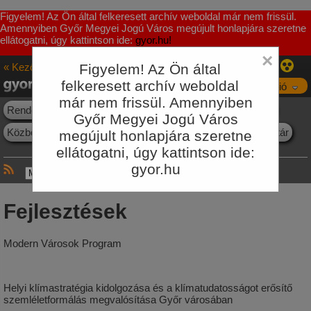
Figyelem! Az Ön által felkeresett archív weboldal már nem frissül.
Amennyiben Győr Megyei Jogú Város megújult honlapjára szeretne
ellátogatni, úgy kattintson ide:
gyor.hu!
×
« Kezőoldal
Figyelem! Az Ön által
Innováció
felkeresett archív weboldal
Navigáció
már nem frissül. Amennyiben
Rendezési Terv
Projektek
Fejlesztési programok
KKT
Győr Megyei Jogú Város
Közbeszerzések
Környezetvédelem
E-ügyintézés
Jogtár
megújult honlapjára szeretne
ellátogatni, úgy kattintson ide:
gyor.hu
Fejlesztések
Modern Városok Program
Helyi klímastratégia kidolgozása és a klímatudatosságot erősítő
szemléletformálás megvalósítása Győr városában