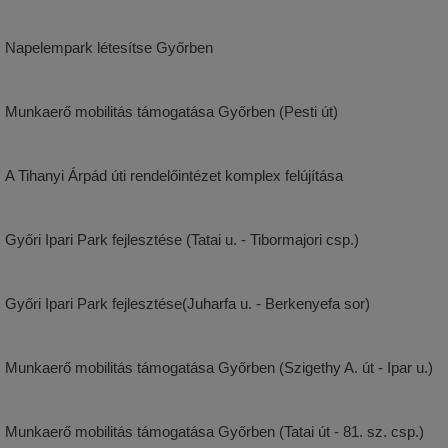
Napelempark létesítse Győrben
Munkaerő mobilitás támogatása Győrben (Pesti út)
A Tihanyi Árpád úti rendelőintézet komplex felújítása
Győri Ipari Park fejlesztése (Tatai u. - Tibormajori csp.)
Győri Ipari Park fejlesztése(Juharfa u. - Berkenyefa sor)
Munkaerő mobilitás támogatása Győrben (Szigethy A. út - Ipar u.)
Munkaerő mobilitás támogatása Győrben (Tatai út - 81. sz. csp.)