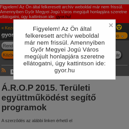
Figyelem! Az Ön által felkeresett archív weboldal már nem frissül.
Amennyiben Győr Megyei Jogú Város megújult honlapjára szeretne
ellátogatni, úgy kattintson ide:
gyor.hu!
×
« Kezőoldal
Figyelem! Az Ön által
Innováció
felkeresett archív weboldal
Navigáció
már nem frissül. Amennyiben
Rendezési Terv
Projektek
Fejlesztési programok
KKT
Győr Megyei Jogú Város
Közbeszerzések
Környezetvédelem
E-ügyintézés
Jogtár
megújult honlapjára szeretne
ellátogatni, úgy kattintson ide:
gyor.hu
Á.R.O.P 2015. Területi
együttműködést segítő
programok
A szerződés az alábbi
linken érhető el